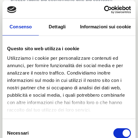
tecnologia (Adsl, Fibra Ottica, WiFi), velocità di
connessione (20Mbs, 100Mbs, 1 Giga, 2,5 Giga) o più
semplicemente internet provider (
TIM
,
Vodafone
,
Consenso
Dettagli
Informazioni sui cookie
Fastweb
,
Tiscali
,
WindTre
,
Eolo
,
Linkem
,
Mc Link
e
EhiWeb
). Cliccando su ciascuna offerta potrai
scoprirne tutte le caratteristiche e i dettagli. In questo
Questo sito web utilizza i cookie
modo sarà facile scegliere l’offerta di telefonia fissa e
Internet più conveniente e che soddisfa tutte le tue
Utilizziamo i cookie per personalizzare contenuti ed
esigenze domestiche e professionali. Potrai arrivare a
annunci, per fornire funzionalità dei social media e per
risparmiare fino a 400€ all’anno.
analizzare il nostro traffico. Condividiamo inoltre
informazioni sul modo in cui utilizzi il nostro sito con i
Approfitta delle promozioni
nostri partner che si occupano di analisi dei dati web,
online a tempo limitato
pubblicità e social media, i quali potrebbero combinarle
con altre informazioni che hai fornito loro o che hanno
Molti operatori telefonici, come ad esempio
Tim,
raccolto dal tuo utilizzo dei loro servizi.
Vodafone
e
WindTre
, offrono spesso promozioni per
la
linea fissa ADSL
o
Fibra Ottica
con un canone
Selezione
mensile davvero scontato, il modem, l’attivazione e le
Necessari
del
chiamate (verso telefoni fissi e cellulari) inclusi