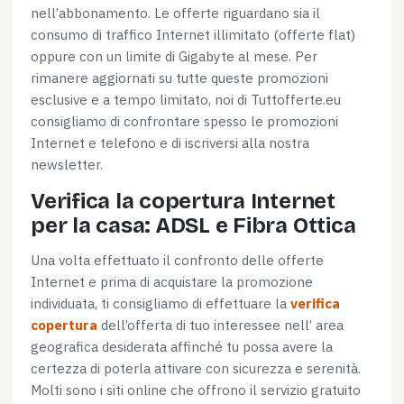
consenso
nell’abbonamento. Le offerte riguardano sia il
consumo di traffico Internet illimitato (offerte flat)
Preferenze
oppure con un limite di Gigabyte al mese. Per
rimanere aggiornati su tutte queste promozioni
Statistiche
esclusive e a tempo limitato, noi di Tuttofferte.eu
consigliamo di confrontare spesso le promozioni
Internet e telefono e di iscriversi alla nostra
Marketing
newsletter.
Verifica la copertura Internet
per la casa: ADSL e Fibra Ottica
Accetta tutti
Una volta effettuato il confronto delle offerte
Internet e prima di acquistare la promozione
Accetta selezionati
individuata, ti consigliamo di effettuare la
verifica
copertura
dell’offerta di tuo interessee nell’ area
geografica desiderata affinché tu possa avere la
Rifiuta
certezza di poterla attivare con sicurezza e serenità.
Molti sono i siti online che offrono il servizio gratuito