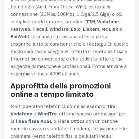
tecnologia (Adsl, Fibra Ottica, WiFi), velocità di
connessione (20Mbs, 100Mbs, 1 Giga, 2,5 Giga) o più
semplicemente internet provider (
TIM
,
Vodafone
,
Consenso
Dettagli
Informazioni sui cookie
Fastweb
,
Tiscali
,
WindTre
,
Eolo
,
Linkem
,
Mc Link
e
EhiWeb
). Cliccando su ciascuna offerta potrai
scoprirne tutte le caratteristiche e i dettagli. In questo
Questo sito web utilizza i cookie
modo sarà facile scegliere l’offerta di telefonia fissa e
Internet più conveniente e che soddisfa tutte le tue
Utilizziamo i cookie per personalizzare contenuti ed
esigenze domestiche e professionali. Potrai arrivare a
annunci, per fornire funzionalità dei social media e per
risparmiare fino a 400€ all’anno.
analizzare il nostro traffico. Condividiamo inoltre
informazioni sul modo in cui utilizzi il nostro sito con i
Approfitta delle promozioni
nostri partner che si occupano di analisi dei dati web,
online a tempo limitato
pubblicità e social media, i quali potrebbero combinarle
con altre informazioni che hai fornito loro o che hanno
Molti operatori telefonici, come ad esempio
Tim,
raccolto dal tuo utilizzo dei loro servizi.
Vodafone
e
WindTre
, offrono spesso promozioni per
la
linea fissa ADSL
o
Fibra Ottica
con un canone
Selezione
mensile davvero scontato, il modem, l’attivazione e le
Necessari
del
chiamate (verso telefoni fissi e cellulari) inclusi