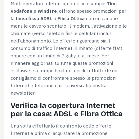
Molti operatori telefonici, come ad esempio
Tim,
Vodafone
e
WindTre
, offrono spesso promozioni per
la
linea fissa ADSL
o
Fibra Ottica
con un canone
mensile davvero scontato, il modem, l’attivazione e le
chiamate (verso telefoni fissi e cellulari) inclusi
nell’abbonamento. Le offerte riguardano sia il
Consenso
Dettagli
Informazioni sui cookie
consumo di traffico Internet illimitato (offerte flat)
oppure con un limite di Gigabyte al mese. Per
rimanere aggiornati su tutte queste promozioni
Questo sito web utilizza i cookie
esclusive e a tempo limitato, noi di Tuttofferte.eu
Utilizziamo i cookie per personalizzare contenuti ed
consigliamo di confrontare spesso le promozioni
annunci, per fornire funzionalità dei social media e per
Internet e telefono e di iscriversi alla nostra
analizzare il nostro traffico. Condividiamo inoltre
newsletter.
informazioni sul modo in cui utilizzi il nostro sito con i
Verifica la copertura Internet
nostri partner che si occupano di analisi dei dati web,
per la casa: ADSL e Fibra Ottica
pubblicità e social media, i quali potrebbero combinarle
con altre informazioni che hai fornito loro o che hanno
Una volta effettuato il confronto delle offerte
raccolto dal tuo utilizzo dei loro servizi.
Internet e prima di acquistare la promozione