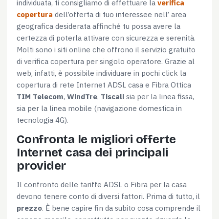
individuata, ti consigliamo di effettuare la
verifica
Selezione
copertura
dell’offerta di tuo interessee nell’ area
Necessari
del
geografica desiderata affinché tu possa avere la
consenso
certezza di poterla attivare con sicurezza e serenità.
Molti sono i siti online che offrono il servizio gratuito
Preferenze
di verifica copertura per singolo operatore. Grazie al
web, infatti, è possibile individuare in pochi click la
Statistiche
copertura di rete Internet ADSL casa e Fibra Ottica
TIM Telecom
,
WindTre
,
Tiscali
sia per la linea fissa,
sia per la linea mobile (navigazione domestica in
Marketing
tecnologia 4G).
Confronta le migliori offerte
Internet casa dei principali
Accetta tutti
provider
Il confronto delle tariffe ADSL o Fibra per la casa
Accetta selezionati
devono tenere conto di diversi fattori. Prima di tutto, il
prezzo
. È bene capire fin da subito cosa comprende il