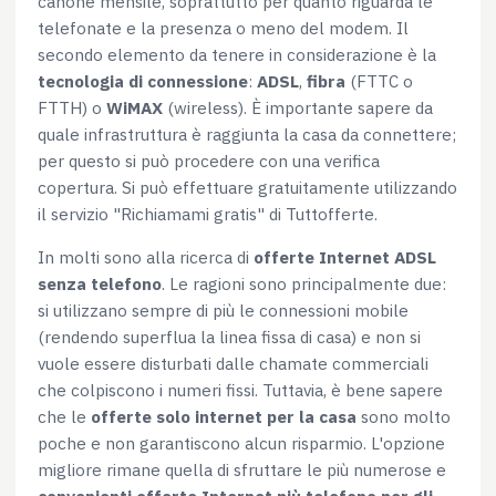
canone mensile, soprattutto per quanto riguarda le
Rifiuta
telefonate e la presenza o meno del modem. Il
secondo elemento da tenere in considerazione è la
tecnologia di connessione
:
ADSL
,
fibra
(FTTC o
FTTH) o
WiMAX
(wireless). È importante sapere da
quale infrastruttura è raggiunta la casa da connettere;
per questo si può procedere con una verifica
copertura. Si può effettuare gratuitamente utilizzando
il servizio "Richiamami gratis" di Tuttofferte.
In molti sono alla ricerca di
offerte Internet ADSL
senza telefono
. Le ragioni sono principalmente due:
si utilizzano sempre di più le connessioni mobile
(rendendo superflua la linea fissa di casa) e non si
vuole essere disturbati dalle chamate commerciali
che colpiscono i numeri fissi. Tuttavia, è bene sapere
che le
offerte solo internet per la casa
sono molto
poche e non garantiscono alcun risparmio. L'opzione
migliore rimane quella di sfruttare le più numerose e
convenienti offerte Internet più telefono per gli