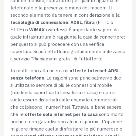
canone mensile, soprattutto per quanto riguarda le
Rifiuta
telefonate e la presenza o meno del modem. Il
secondo elemento da tenere in considerazione è la
tecnologia di connessione
:
ADSL
,
fibra
(FTTC o
FTTH) o
WiMAX
(wireless). È importante sapere da
quale infrastruttura è raggiunta la casa da connettere;
per questo si può procedere con una verifica
copertura. Si può effettuare gratuitamente utilizzando
il servizio "Richiamami gratis" di Tuttofferte.
In molti sono alla ricerca di
offerte Internet ADSL
senza telefono
. Le ragioni sono principalmente due:
si utilizzano sempre di più le connessioni mobile
(rendendo superflua la linea fissa di casa) e non si
vuole essere disturbati dalle chamate commerciali
che colpiscono i numeri fissi. Tuttavia, è bene sapere
che le
offerte solo internet per la casa
sono molto
poche e non garantiscono alcun risparmio. L'opzione
migliore rimane quella di sfruttare le più numerose e
convenienti offerte Internet più telefono per gli