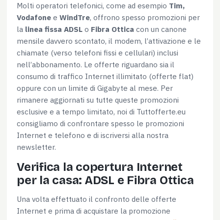
Molti operatori telefonici, come ad esempio
Tim,
Vodafone
e
WindTre
, offrono spesso promozioni per
la
linea fissa ADSL
o
Fibra Ottica
con un canone
mensile davvero scontato, il modem, l’attivazione e le
chiamate (verso telefoni fissi e cellulari) inclusi
nell’abbonamento. Le offerte riguardano sia il
Consenso
Dettagli
Informazioni sui cookie
consumo di traffico Internet illimitato (offerte flat)
oppure con un limite di Gigabyte al mese. Per
rimanere aggiornati su tutte queste promozioni
Questo sito web utilizza i cookie
esclusive e a tempo limitato, noi di Tuttofferte.eu
Utilizziamo i cookie per personalizzare contenuti ed
consigliamo di confrontare spesso le promozioni
annunci, per fornire funzionalità dei social media e per
Internet e telefono e di iscriversi alla nostra
analizzare il nostro traffico. Condividiamo inoltre
newsletter.
informazioni sul modo in cui utilizzi il nostro sito con i
Verifica la copertura Internet
nostri partner che si occupano di analisi dei dati web,
per la casa: ADSL e Fibra Ottica
pubblicità e social media, i quali potrebbero combinarle
con altre informazioni che hai fornito loro o che hanno
Una volta effettuato il confronto delle offerte
raccolto dal tuo utilizzo dei loro servizi.
Internet e prima di acquistare la promozione