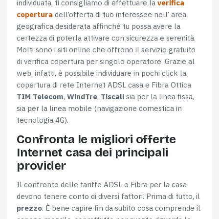
individuata, ti consigliamo di effettuare la
verifica
Selezione
copertura
dell’offerta di tuo interessee nell’ area
Necessari
del
geografica desiderata affinché tu possa avere la
consenso
certezza di poterla attivare con sicurezza e serenità.
Molti sono i siti online che offrono il servizio gratuito
Preferenze
di verifica copertura per singolo operatore. Grazie al
web, infatti, è possibile individuare in pochi click la
Statistiche
copertura di rete Internet ADSL casa e Fibra Ottica
TIM Telecom
,
WindTre
,
Tiscali
sia per la linea fissa,
sia per la linea mobile (navigazione domestica in
Marketing
tecnologia 4G).
Confronta le migliori offerte
Internet casa dei principali
Accetta tutti
provider
Il confronto delle tariffe ADSL o Fibra per la casa
Accetta selezionati
devono tenere conto di diversi fattori. Prima di tutto, il
prezzo
. È bene capire fin da subito cosa comprende il