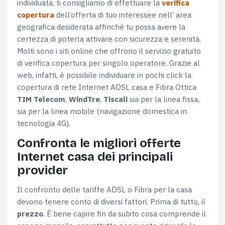
individuata, ti consigliamo di effettuare la
verifica
Selezione
copertura
dell’offerta di tuo interessee nell’ area
Necessari
del
geografica desiderata affinché tu possa avere la
consenso
certezza di poterla attivare con sicurezza e serenità.
Molti sono i siti online che offrono il servizio gratuito
Preferenze
di verifica copertura per singolo operatore. Grazie al
web, infatti, è possibile individuare in pochi click la
Statistiche
copertura di rete Internet ADSL casa e Fibra Ottica
TIM Telecom
,
WindTre
,
Tiscali
sia per la linea fissa,
sia per la linea mobile (navigazione domestica in
Marketing
tecnologia 4G).
Confronta le migliori offerte
Internet casa dei principali
Accetta tutti
provider
Il confronto delle tariffe ADSL o Fibra per la casa
Accetta selezionati
devono tenere conto di diversi fattori. Prima di tutto, il
prezzo
. È bene capire fin da subito cosa comprende il