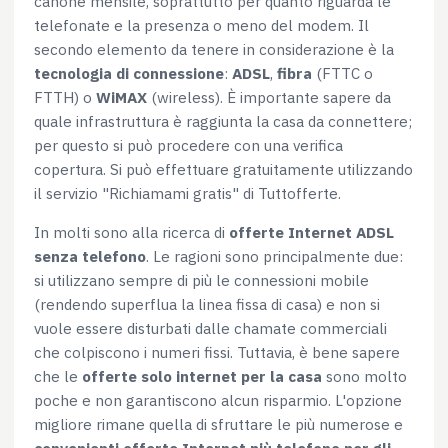
canone mensile, soprattutto per quanto riguarda le
Rifiuta
telefonate e la presenza o meno del modem. Il
secondo elemento da tenere in considerazione è la
tecnologia di connessione
:
ADSL
,
fibra
(FTTC o
FTTH) o
WiMAX
(wireless). È importante sapere da
quale infrastruttura è raggiunta la casa da connettere;
per questo si può procedere con una verifica
copertura. Si può effettuare gratuitamente utilizzando
il servizio "Richiamami gratis" di Tuttofferte.
In molti sono alla ricerca di
offerte Internet ADSL
senza telefono
. Le ragioni sono principalmente due:
si utilizzano sempre di più le connessioni mobile
(rendendo superflua la linea fissa di casa) e non si
vuole essere disturbati dalle chamate commerciali
che colpiscono i numeri fissi. Tuttavia, è bene sapere
che le
offerte solo internet per la casa
sono molto
poche e non garantiscono alcun risparmio. L'opzione
migliore rimane quella di sfruttare le più numerose e
convenienti offerte Internet più telefono per gli