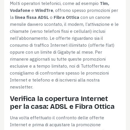
Molti operatori telefonici, come ad esempio
Tim,
Vodafone
e
WindTre
, offrono spesso promozioni per
la
linea fissa ADSL
o
Fibra Ottica
con un canone
mensile davvero scontato, il modem, l’attivazione e le
chiamate (verso telefoni fissi e cellulari) inclusi
nell’abbonamento. Le offerte riguardano sia il
Consenso
Dettagli
Informazioni sui cookie
consumo di traffico Internet illimitato (offerte flat)
oppure con un limite di Gigabyte al mese. Per
rimanere aggiornati su tutte queste promozioni
Questo sito web utilizza i cookie
esclusive e a tempo limitato, noi di Tuttofferte.eu
Utilizziamo i cookie per personalizzare contenuti ed
consigliamo di confrontare spesso le promozioni
annunci, per fornire funzionalità dei social media e per
Internet e telefono e di iscriversi alla nostra
analizzare il nostro traffico. Condividiamo inoltre
newsletter.
informazioni sul modo in cui utilizzi il nostro sito con i
Verifica la copertura Internet
nostri partner che si occupano di analisi dei dati web,
per la casa: ADSL e Fibra Ottica
pubblicità e social media, i quali potrebbero combinarle
con altre informazioni che hai fornito loro o che hanno
Una volta effettuato il confronto delle offerte
raccolto dal tuo utilizzo dei loro servizi.
Internet e prima di acquistare la promozione