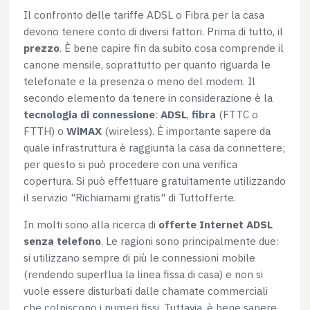
Il confronto delle tariffe ADSL o Fibra per la casa
devono tenere conto di diversi fattori. Prima di tutto, il
prezzo
. È bene capire fin da subito cosa comprende il
canone mensile, soprattutto per quanto riguarda le
telefonate e la presenza o meno del modem. Il
secondo elemento da tenere in considerazione è la
tecnologia di connessione
:
ADSL
,
fibra
(FTTC o
FTTH) o
WiMAX
(wireless). È importante sapere da
quale infrastruttura è raggiunta la casa da connettere;
per questo si può procedere con una verifica
copertura. Si può effettuare gratuitamente utilizzando
il servizio "Richiamami gratis" di Tuttofferte.
In molti sono alla ricerca di
offerte Internet ADSL
senza telefono
. Le ragioni sono principalmente due:
si utilizzano sempre di più le connessioni mobile
(rendendo superflua la linea fissa di casa) e non si
vuole essere disturbati dalle chamate commerciali
che colpiscono i numeri fissi. Tuttavia, è bene sapere