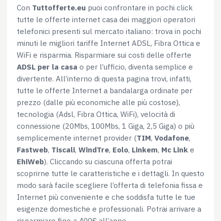
Con
Tuttofferte.eu
puoi confrontare in pochi click
tutte le offerte internet casa dei maggiori operatori
telefonici presenti sul mercato italiano: trova in pochi
minuti le migliori tariffe Internet ADSL, Fibra Ottica e
WiFi e risparmia. Risparmiare sui costi delle offerte
ADSL per la casa
o per l’ufficio, diventa semplice e
divertente. All’interno di questa pagina trovi, infatti,
tutte le offerte Internet a bandalarga ordinate per
prezzo (dalle più economiche alle più costose),
tecnologia (Adsl, Fibra Ottica, WiFi), velocità di
connessione (20Mbs, 100Mbs, 1 Giga, 2,5 Giga) o più
semplicemente internet provider (
TIM
,
Vodafone
,
Fastweb
,
Tiscali
,
WindTre
,
Eolo
,
Linkem
,
Mc Link
e
EhiWeb
). Cliccando su ciascuna offerta potrai
scoprirne tutte le caratteristiche e i dettagli. In questo
modo sarà facile scegliere l’offerta di telefonia fissa e
Internet più conveniente e che soddisfa tutte le tue
esigenze domestiche e professionali. Potrai arrivare a
risparmiare fino a 400€ all’anno.