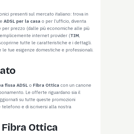
nici presenti sul mercato italiano: trova in
te
ADSL per la casa
o per l’ufficio, diventa
ate per prezzo (dalle più economiche alle più
ù semplicemente internet provider (
TIM
,
coprirne tutte le caratteristiche e i dettagli.
te le tue esigenze domestiche e professionali.
tato
ea fissa ADSL
o
Fibra Ottica
con un canone
bbonamento. Le offerte riguardano sia il
aggiornati su tutte queste promozioni
elefono e di iscriversi alla nostra
 Fibra Ottica