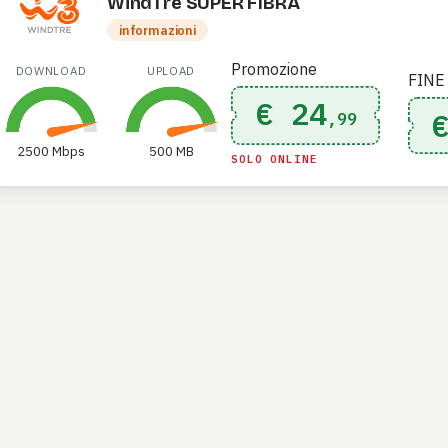
WindTre SUPER FIBRA
informazioni
Promozione
DOWNLOAD
UPLOAD
FINE
€ 24
,99
2500 Mbps
500 MB
SOLO ONLINE