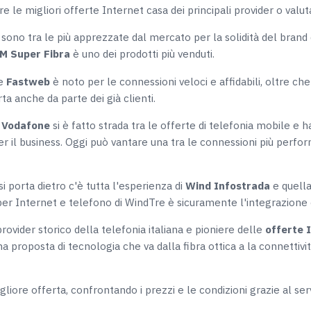
are le migliori offerte Internet casa dei principali provider o valu
sono tra le più apprezzate dal mercato per la solidità del brand 
M Super Fibra
è uno dei prodotti più venduti.
re
Fastweb
è noto per le connessioni veloci e affidabili, oltre che 
rta anche da parte dei già clienti.
r
Vodafone
si è fatto strada tra le offerte di telefonia mobile e
r il business. Oggi può vantare una tra le connessioni più perform
si porta dietro c'è tutta l'esperienza di
Wind Infostrada
e quella
e per Internet e telefono di WindTre è sicuramente l'integrazione
rovider storico della telefonia italiana e pioniere delle
offerte 
a proposta di tecnologia che va dalla fibra ottica a la connettiv
re offerta, confrontando i prezzi e le condizioni grazie al servi