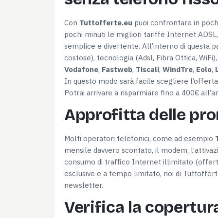
Con
Tuttofferte.eu
puoi confrontare in pochi 
pochi minuti le migliori tariffe Internet ADSL,
semplice e divertente. All’interno di questa p
costose), tecnologia (Adsl, Fibra Ottica, WiFi
Vodafone
,
Fastweb
,
Tiscali
,
WindTre
,
Eolo
,
In questo modo sarà facile scegliere l’offerta
Potrai arrivare a risparmiare fino a 400€ all’a
Approfitta delle pr
Molti operatori telefonici, come ad esempio
mensile davvero scontato, il modem, l’attivazi
consumo di traffico Internet illimitato (offe
esclusive e a tempo limitato, noi di Tuttoffer
newsletter.
Verifica la copertur