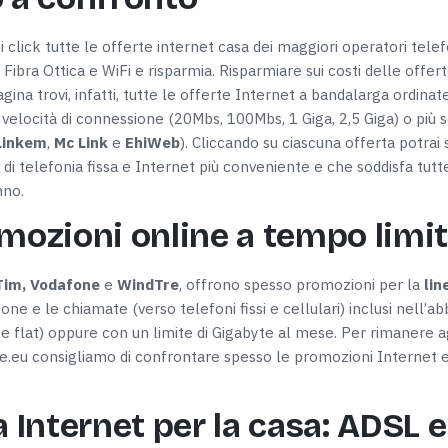
click tutte le offerte internet casa dei maggiori operatori telefo
 Fibra Ottica e WiFi e risparmia. Risparmiare sui costi delle offer
agina trovi, infatti, tutte le offerte Internet a bandalarga ordin
), velocità di connessione (20Mbs, 100Mbs, 1 Giga, 2,5 Giga) o pi
Linkem
,
Mc Link
e
EhiWeb
). Cliccando su ciascuna offerta potrai s
 di telefonia fissa e Internet più conveniente e che soddisfa tut
nno.
omozioni online a tempo limi
Tim, Vodafone
e
WindTre
, offrono spesso promozioni per la
lin
one e le chiamate (verso telefoni fissi e cellulari) inclusi nell’a
rte flat) oppure con un limite di Gigabyte al mese. Per rimanere 
te.eu consigliamo di confrontare spesso le promozioni Internet e t
a Internet per la casa: ADSL e