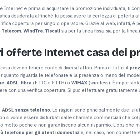
e Internet e prima di acquistare la promozione individuata, ti con
afica desiderata affinché tu possa avere la certezza di poterla at
verifica copertura per singolo operatore. Grazie al web, infatti, è p
 Telecom
,
WindTre
,
Tiscali
sia per la linea fissa, sia per la lin
i offerte Internet casa dei p
casa devono tenere conto di diversi fattori. Prima di tutto, il
pre
r quanto riguarda le telefonate e la presenza o meno del mode
ne
:
ADSL
,
fibra
(FTTC o FTTH) o
WiMAX
(wireless). È importante
re con una verifica copertura. Si può effettuare gratuitamente uti
t ADSL senza telefono
. Le ragioni sono principalmente due: si u
non si vuole essere disturbati dalle chamate commerciali che colp
o molto poche e non garantiscono alcun risparmio. L'opzione migl
ù telefono per gli utenti domestici
e, nel caso, non connettere