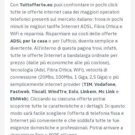
Con
Tuttofferte.eu
puoi confrontare in pochi click
tutte le offerte internet casa dei maggiori operatori
telefonici presenti sul mercato italiano: trova in pochi
minuti le migliori tariffe Internet ADSL, Fibra Ottica e
WiFi e risparmia. Risparmiare sui costi delle offerte
ADSL per la casa
o per l’ufficio, diventa semplice e
divertente. All’interno di questa pagina trovi, infatti,
tutte le offerte Internet a bandalarga ordinate per
prezzo (dalle più economiche alle più costose),
tecnologia (Adsl, Fibra Ottica, WiFi), velocità di
connessione (20Mbs, 100Mbs, 1 Giga, 2,5 Giga) o più
semplicemente internet provider (
TIM
,
Vodafone
,
Fastweb
,
Tiscali
,
WindTre
,
Eolo
,
Linkem
,
Mc Link
e
EhiWeb
). Cliccando su ciascuna offerta potrai
scoprirne tutte le caratteristiche e i dettagli. In questo
modo sarà facile scegliere l’offerta di telefonia fissa e
Internet più conveniente e che soddisfa tutte le tue
esigenze domestiche e professionali. Potrai arrivare a
risparmiare fino a 400€ all’anno.