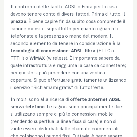
Il confronto delle tariffe ADSL o Fibra per la casa
devono tenere conto di diversi fattori. Prima di tutto, il
prezzo
. È bene capire fin da subito cosa comprende il
canone mensile, soprattutto per quanto riguarda le
telefonate e la presenza o meno del modem. Il
secondo elemento da tenere in considerazione è la
tecnologia di connessione
:
ADSL
,
fibra
(FTTC o
FTTH) o
WiMAX
(wireless). È importante sapere da
quale infrastruttura è raggiunta la casa da connettere;
per questo si può procedere con una verifica
copertura. Si può effettuare gratuitamente utilizzando
il servizio "Richiamami gratis" di Tuttofferte.
In molti sono alla ricerca di
offerte Internet ADSL
senza telefono
. Le ragioni sono principalmente due:
si utilizzano sempre di più le connessioni mobile
(rendendo superflua la linea fissa di casa) e non si
vuole essere disturbati dalle chamate commerciali
che colpiscono i numeri fissi. Tuttavia, è bene sapere