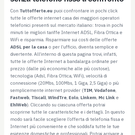
Con
Tuttofferte.eu
puoi confrontare in pochi click
tutte le offerte internet casa dei maggiori operatori
telefonici presenti sul mercato italiano: trova in pochi
minuti le migliori tariffe Internet ADSL, Fibra Ottica e
WiFi e risparmia. Risparmiare sui costi delle offerte
ADSL per la casa
o per l’ufficio, diventa semplice e
divertente. All’interno di questa pagina trovi, infatti,
tutte le offerte Internet a bandalarga ordinate per
prezzo (dalle più economiche alle più costose),
tecnologia (Adsl, Fibra Ottica, WiFi), velocità di
connessione (20Mbs, 100Mbs, 1 Giga, 2,5 Giga) o più
semplicemente internet provider (
TIM
,
Vodafone
,
Fastweb
,
Tiscali
,
WindTre
,
Eolo
,
Linkem
,
Mc Link
e
EhiWeb
). Cliccando su ciascuna offerta potrai
scoprirne tutte le caratteristiche e i dettagli. In questo
modo sarà facile scegliere l’offerta di telefonia fissa e
Internet più conveniente e che soddisfa tutte le tue
esigenze domestiche e professionali. Potrai arrivare a