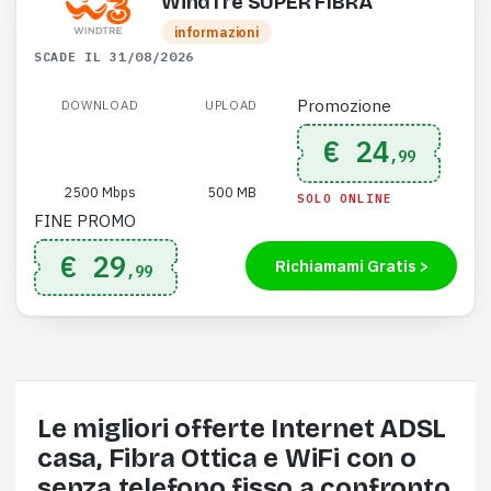
WindTre SUPER FIBRA
informazioni
SCADE IL 31/08/2026
Promozione
DOWNLOAD
UPLOAD
€ 24
,99
2500 Mbps
500 MB
SOLO ONLINE
FINE PROMO
€ 29
Richiamami Gratis >
,99
Le migliori offerte Internet ADSL
casa, Fibra Ottica e WiFi con o
senza telefono fisso a confronto