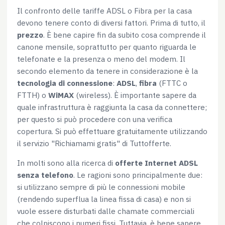
Il confronto delle tariffe ADSL o Fibra per la casa
devono tenere conto di diversi fattori. Prima di tutto, il
Marketing
prezzo
. È bene capire fin da subito cosa comprende il
canone mensile, soprattutto per quanto riguarda le
telefonate e la presenza o meno del modem. Il
secondo elemento da tenere in considerazione è la
Accetta tutti
tecnologia di connessione
:
ADSL
,
fibra
(FTTC o
FTTH) o
WiMAX
(wireless). È importante sapere da
Accetta selezionati
quale infrastruttura è raggiunta la casa da connettere;
per questo si può procedere con una verifica
copertura. Si può effettuare gratuitamente utilizzando
Rifiuta
il servizio "Richiamami gratis" di Tuttofferte.
In molti sono alla ricerca di
offerte Internet ADSL
senza telefono
. Le ragioni sono principalmente due:
si utilizzano sempre di più le connessioni mobile
(rendendo superflua la linea fissa di casa) e non si
vuole essere disturbati dalle chamate commerciali
che colpiscono i numeri fissi. Tuttavia, è bene sapere