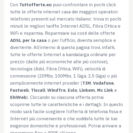
Con
Tuttofferte.eu
puoi confrontare in pochi click
tutte le offerte internet casa dei maggiori operatori
telefonici presenti sul mercato italiano: trova in pochi
minuti le migliori tariffe Internet ADSL, Fibra Ottica e
WiFi e risparmia. Risparmiare sui costi delle offerte
ADSL per la casa
o per l’ufficio, diventa semplice e
divertente. All’interno di questa pagina trovi, infatti,
tutte le offerte Internet a bandalarga ordinate per
prezzo (dalle più economiche alle più costose),
tecnologia (Adsl, Fibra Ottica, WiFi), velocità di
connessione (20Mbs, 100Mbs, 1 Giga, 2,5 Giga) o più
semplicemente internet provider (
TIM
,
Vodafone
,
Fastweb
,
Tiscali
,
WindTre
,
Eolo
,
Linkem
,
Mc Link
e
EhiWeb
). Cliccando su ciascuna offerta potrai
scoprirne tutte le caratteristiche e i dettagli. In questo
modo sarà facile scegliere l’offerta di telefonia fissa e
Internet più conveniente e che soddisfa tutte le tue
esigenze domestiche e professionali. Potrai arrivare a
risparmiare fino a 400€ all’anno.