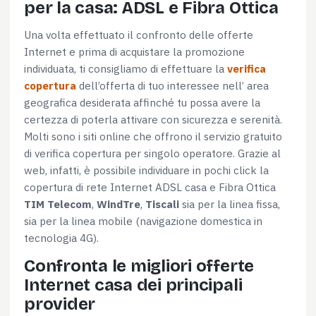
per la casa: ADSL e Fibra Ottica
Questo sito web utilizza i cookie
Una volta effettuato il confronto delle offerte
Utilizziamo i cookie per personalizzare contenuti ed
Internet e prima di acquistare la promozione
annunci, per fornire funzionalità dei social media e per
individuata, ti consigliamo di effettuare la
verifica
analizzare il nostro traffico. Condividiamo inoltre
copertura
dell’offerta di tuo interessee nell’ area
informazioni sul modo in cui utilizzi il nostro sito con i
geografica desiderata affinché tu possa avere la
nostri partner che si occupano di analisi dei dati web,
certezza di poterla attivare con sicurezza e serenità.
pubblicità e social media, i quali potrebbero combinarle
Molti sono i siti online che offrono il servizio gratuito
con altre informazioni che hai fornito loro o che hanno
di verifica copertura per singolo operatore. Grazie al
raccolto dal tuo utilizzo dei loro servizi.
web, infatti, è possibile individuare in pochi click la
copertura di rete Internet ADSL casa e Fibra Ottica
TIM Telecom
,
WindTre
,
Tiscali
sia per la linea fissa,
Selezione
sia per la linea mobile (navigazione domestica in
Necessari
del
tecnologia 4G).
consenso
Confronta le migliori offerte
Preferenze
Internet casa dei principali
provider
Statistiche