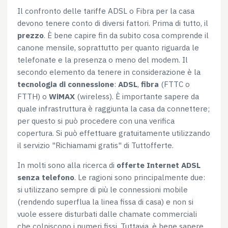
Il confronto delle tariffe ADSL o Fibra per la casa
devono tenere conto di diversi fattori. Prima di tutto, il
prezzo
. È bene capire fin da subito cosa comprende il
canone mensile, soprattutto per quanto riguarda le
telefonate e la presenza o meno del modem. Il
secondo elemento da tenere in considerazione è la
tecnologia di connessione
:
ADSL
,
fibra
(FTTC o
FTTH) o
WiMAX
(wireless). È importante sapere da
quale infrastruttura è raggiunta la casa da connettere;
per questo si può procedere con una verifica
copertura. Si può effettuare gratuitamente utilizzando
il servizio "Richiamami gratis" di Tuttofferte.
In molti sono alla ricerca di
offerte Internet ADSL
senza telefono
. Le ragioni sono principalmente due:
si utilizzano sempre di più le connessioni mobile
(rendendo superflua la linea fissa di casa) e non si
vuole essere disturbati dalle chamate commerciali
che colpiscono i numeri fissi. Tuttavia, è bene sapere