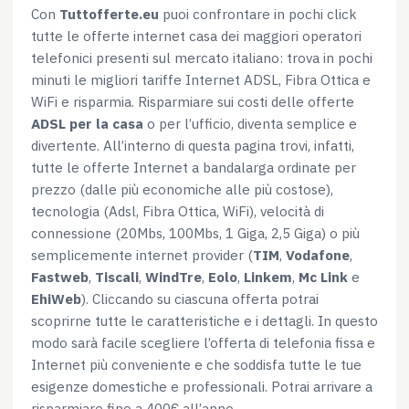
Con
Tuttofferte.eu
puoi confrontare in pochi click
tutte le offerte internet casa dei maggiori operatori
telefonici presenti sul mercato italiano: trova in pochi
minuti le migliori tariffe Internet ADSL, Fibra Ottica e
WiFi e risparmia. Risparmiare sui costi delle offerte
ADSL per la casa
o per l’ufficio, diventa semplice e
divertente. All’interno di questa pagina trovi, infatti,
tutte le offerte Internet a bandalarga ordinate per
prezzo (dalle più economiche alle più costose),
tecnologia (Adsl, Fibra Ottica, WiFi), velocità di
connessione (20Mbs, 100Mbs, 1 Giga, 2,5 Giga) o più
semplicemente internet provider (
TIM
,
Vodafone
,
Fastweb
,
Tiscali
,
WindTre
,
Eolo
,
Linkem
,
Mc Link
e
EhiWeb
). Cliccando su ciascuna offerta potrai
scoprirne tutte le caratteristiche e i dettagli. In questo
modo sarà facile scegliere l’offerta di telefonia fissa e
Internet più conveniente e che soddisfa tutte le tue
esigenze domestiche e professionali. Potrai arrivare a
risparmiare fino a 400€ all’anno.