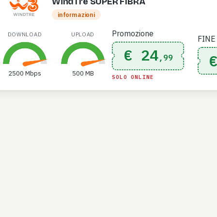
WindTre SUPER FIBRA
informazioni
Promozione
DOWNLOAD
UPLOAD
FINE
€ 24
,99
2500 Mbps
500 MB
SOLO ONLINE