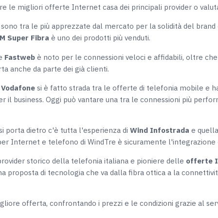
are le migliori offerte Internet casa dei principali provider o valu
sono tra le più apprezzate dal mercato per la solidità del brand 
M Super Fibra
è uno dei prodotti più venduti.
re
Fastweb
è noto per le connessioni veloci e affidabili, oltre che 
rta anche da parte dei già clienti.
r
Vodafone
si è fatto strada tra le offerte di telefonia mobile e
r il business. Oggi può vantare una tra le connessioni più perform
si porta dietro c'è tutta l'esperienza di
Wind Infostrada
e quella
e per Internet e telefono di WindTre è sicuramente l'integrazione
rovider storico della telefonia italiana e pioniere delle
offerte 
a proposta di tecnologia che va dalla fibra ottica a la connettiv
re offerta, confrontando i prezzi e le condizioni grazie al servi