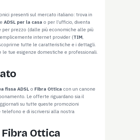
nici presenti sul mercato italiano: trova in
te
ADSL per la casa
o per l’ufficio, diventa
ate per prezzo (dalle più economiche alle più
ù semplicemente internet provider (
TIM
,
coprirne tutte le caratteristiche e i dettagli.
te le tue esigenze domestiche e professionali.
tato
ea fissa ADSL
o
Fibra Ottica
con un canone
bbonamento. Le offerte riguardano sia il
aggiornati su tutte queste promozioni
elefono e di iscriversi alla nostra
 Fibra Ottica