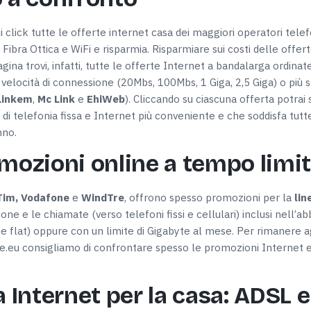
click tutte le offerte internet casa dei maggiori operatori telefo
 Fibra Ottica e WiFi e risparmia. Risparmiare sui costi delle offer
agina trovi, infatti, tutte le offerte Internet a bandalarga ordin
), velocità di connessione (20Mbs, 100Mbs, 1 Giga, 2,5 Giga) o pi
Linkem
,
Mc Link
e
EhiWeb
). Cliccando su ciascuna offerta potrai s
 di telefonia fissa e Internet più conveniente e che soddisfa tut
nno.
omozioni online a tempo limi
Tim, Vodafone
e
WindTre
, offrono spesso promozioni per la
lin
one e le chiamate (verso telefoni fissi e cellulari) inclusi nell’a
rte flat) oppure con un limite di Gigabyte al mese. Per rimanere 
te.eu consigliamo di confrontare spesso le promozioni Internet e t
a Internet per la casa: ADSL e