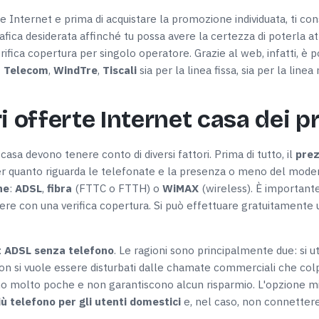
e Internet e prima di acquistare la promozione individuata, ti con
afica desiderata affinché tu possa avere la certezza di poterla at
verifica copertura per singolo operatore. Grazie al web, infatti, è p
 Telecom
,
WindTre
,
Tiscali
sia per la linea fissa, sia per la lin
i offerte Internet casa dei p
casa devono tenere conto di diversi fattori. Prima di tutto, il
pre
r quanto riguarda le telefonate e la presenza o meno del mode
ne
:
ADSL
,
fibra
(FTTC o FTTH) o
WiMAX
(wireless). È importante
re con una verifica copertura. Si può effettuare gratuitamente uti
t ADSL senza telefono
. Le ragioni sono principalmente due: si u
non si vuole essere disturbati dalle chamate commerciali che colp
o molto poche e non garantiscono alcun risparmio. L'opzione migl
ù telefono per gli utenti domestici
e, nel caso, non connettere