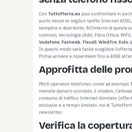
Con
Tuttofferte.eu
puoi confrontare in pochi 
pochi minuti le migliori tariffe Internet ADSL,
semplice e divertente. All’interno di questa p
costose), tecnologia (Adsl, Fibra Ottica, WiFi
Vodafone
,
Fastweb
,
Tiscali
,
WindTre
,
Eolo
,
In questo modo sarà facile scegliere l’offerta
Potrai arrivare a risparmiare fino a 400€ all’a
Approfitta delle pr
Molti operatori telefonici, come ad esempio
mensile davvero scontato, il modem, l’attivazi
consumo di traffico Internet illimitato (offe
esclusive e a tempo limitato, noi di Tuttoffer
newsletter.
Verifica la copertur