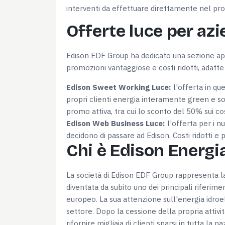
interventi da effettuare direttamente nel prop
Offerte luce per az
Edison EDF Group ha dedicato una sezione appo
promozioni vantaggiose e costi ridotti, adatte 
Edison Sweet Working Luce:
l'offerta in qu
propri clienti energia interamente green e so
promo attiva, tra cui lo sconto del 50% sui cos
Edison Web Business Luce:
l'offerta per i n
decidono di passare ad Edison. Costi ridotti e
Chi è Edison Energi
La società di Edison EDF Group rappresenta la
diventata da subito uno dei principali riferimen
europeo. La sua attenzione sull'energia idroe
settore. Dopo la cessione della propria attiv
rifornire migliaia di clienti sparsi in tutta la