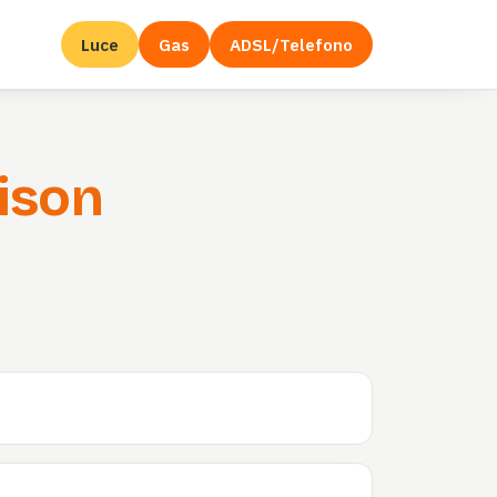
Luce
Gas
ADSL/Telefono
dison