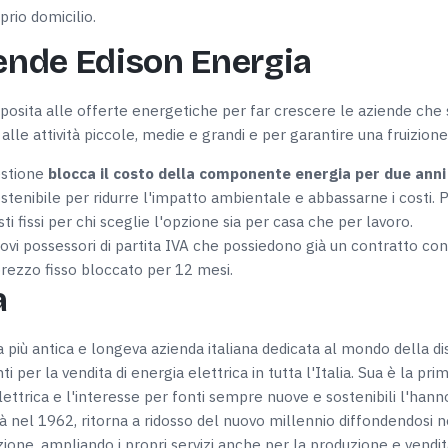
rio domicilio.
iende Edison Energia
sita alle offerte energetiche per far crescere le aziende che si
alle attività piccole, medie e grandi e per garantire una fruizion
estione
blocca il costo della componente energia per due anni 
stenibile per ridurre l'impatto ambientale e abbassarne i costi. 
ti fissi per chi sceglie l'opzione sia per casa che per lavoro.
uovi possessori di partita IVA che possiedono già un contratto con
 prezzo fisso bloccato per 12 mesi.
a
 più antica e longeva azienda italiana dedicata al mondo della di
ti per la vendita di energia elettrica in tutta l'Italia. Sua è la pr
lettrica e l'interesse per fonti sempre nuove e sostenibili l'hann
ità nel 1962, ritorna a ridosso del nuovo millennio diffondendosi
 nazione, ampliando i propri servizi anche per la produzione e vendit