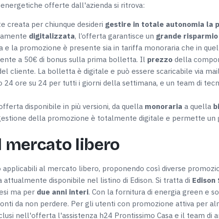
 energetiche offerte dall'azienda si ritrova:
 creata per chiunque desideri
gestire in totale autonomia la 
teramente
digitalizzata
, l’offerta garantisce un
grande risparmio
ta e la promozione è presente sia in tariffa monoraria che in quella
iente a 50€ di bonus sulla prima bolletta. Il
prezzo
della compo
el cliente. La bolletta è digitale e può essere scaricabile via ma
o 24 ore su 24 per tutti i giorni della settimana, e un team di tecn
ferta disponibile in più versioni, da quella
monoraria
a quella
b
estione della promozione è totalmente digitale e permette un g
l mercato libero
 applicabili al mercato libero, proponendo così diverse promozion
 attualmente disponibile nel listino di Edison. Si tratta di
Edison
esi ma per
due anni interi
. Con la fornitura di energia green e sos
onti da non perdere. Per gli utenti con promozione attiva per alm
usi nell'offerta l'assistenza h24 Prontissimo Casa e il team di art