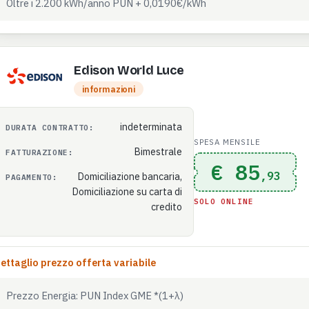
Oltre i 2.200 kWh/anno PUN + 0,0190€/kWh
Edison World Luce
informazioni
indeterminata
DURATA CONTRATTO:
SPESA MENSILE
Bimestrale
FATTURAZIONE:
€ 85
,93
Domiciliazione bancaria,
PAGAMENTO:
Domiciliazione su carta di
SOLO ONLINE
credito
ettaglio prezzo offerta variabile
Prezzo Energia: PUN Index GME *(1+λ)