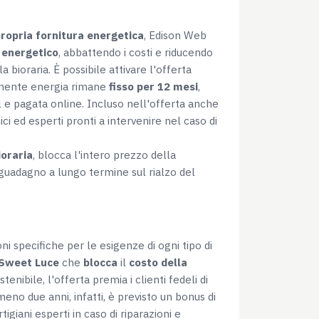
propria fornitura energetica
, Edison Web
 energetico
, abbattendo i costi e riducendo
 bioraria. È possibile attivare l'offerta
nente energia rimane
fisso per 12 mesi
,
il e pagata online. Incluso nell'offerta anche
ici ed esperti pronti a intervenire nel caso di
ioraria
, blocca l'intero prezzo della
uadagno a lungo termine sul rialzo del
i specifiche per le esigenze di ogni tipo di
 Sweet Luce
che
blocca
il
costo della
tenibile, l'offerta premia i clienti fedeli di
eno due anni, infatti, è previsto un bonus di
igiani esperti in caso di riparazioni e