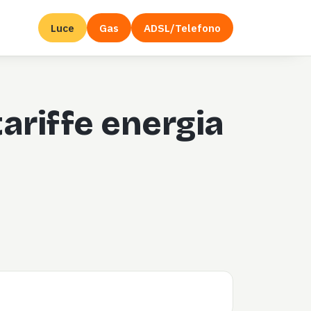
Luce
Gas
ADSL/Telefono
ariffe energia