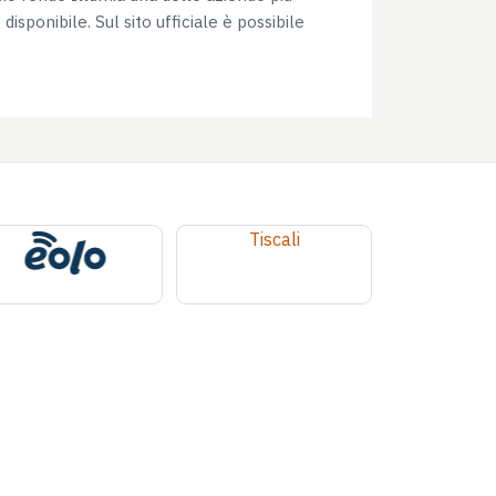
isponibile. Sul sito ufficiale è possibile
Tiscali