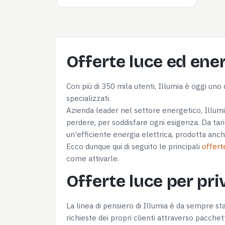
Offerte luce ed ener
Con più di 350 mila utenti, Illumia è oggi uno d
specializzati.
Azienda leader nel settore energetico, Illumia
perdere, per soddisfare ogni esigenza. Da tari
un'efficiente energia elettrica, prodotta anche
Ecco dunque qui di seguito le principali
offert
come attivarle.
Offerte luce per priv
La linea di pensiero di Illumia è da sempre st
richieste dei propri clienti attraverso pacchett