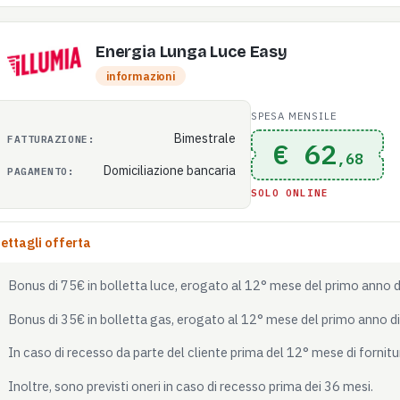
Energia Lunga Luce Easy
informazioni
SPESA MENSILE
Bimestrale
FATTURAZIONE:
€ 62
,68
Domiciliazione bancaria
PAGAMENTO:
SOLO ONLINE
ettagli offerta
Bonus di 75€ in bolletta luce, erogato al 12° mese del primo anno di
Bonus di 35€ in bolletta gas, erogato al 12° mese del primo anno di 
In caso di recesso da parte del cliente prima del 12° mese di fornit
Inoltre, sono previsti oneri in caso di recesso prima dei 36 mesi.