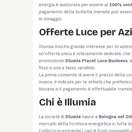
energia è assicurata per essere al
100% sost
pagamento della bolletta mensile può essere 
in omaggio.
Offerte Luce per Az
Illumia mostra grande interesse per le aziende
un'offerta unica e interamente dedicata, che ab
promozione
Illumia Placet Luce Business
, 
fisso e una a tasso variabile.
La prima consente di avere il prezzo della co
invece, è indicata per le attività che prefer
bioraria e il pagamento è effettuabile tramite
Chi è Illumia
La società di
Illumia
nasce a
Bologna nel 20
mercato della fornitura energetica in tutta la n
l'utilizzo in entrambi i casi di fonti rinnovab