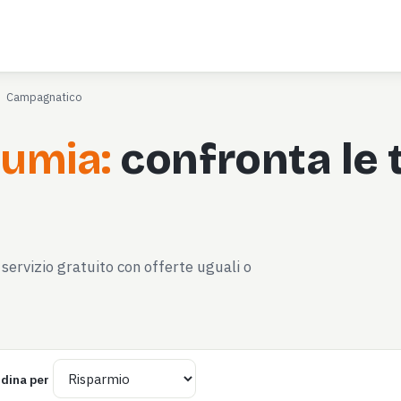
Campagnatico
lumia:
confronta le t
servizio gratuito con offerte uguali o
dina per