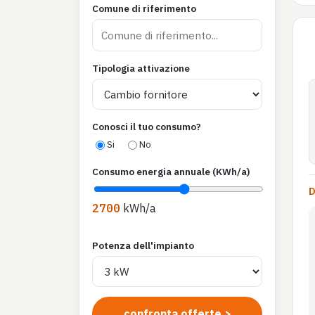
Comune di riferimento
Tipologia attivazione
Conosci il tuo consumo?
Si
No
Consumo energia annuale (KWh/a)
D
2700
kWh/a
Potenza dell'impianto
confronta offerte >