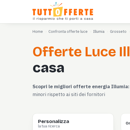
Home
Confronta offerte luce
Illumia
Grosseto
Offerte Luce Il
casa
Scopri le migliori offerte energia Illumia:
minori rispetto ai siti dei fornitori
Personalizza
Or
la tua ricerca