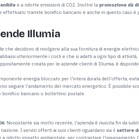
enibile
e a ridotte emissioni di CO2. Inoltre la
promozione dà di
effettuato tramite bonifico bancario e anche in questo caso è p
iende Illumia
 che decidono di rivolgersi alla sua fornitura di energie elettri
bassi ulteriormente i costi e che si adatti a ogni tipo di attività,
appositamente creata per le aziende clienti di Illumia, è disponibi
mponente energia bloccato per l'intera durata dell'offerta, evitan
iscono seguire l'andamento del mercato energetico. È possibile sc
 bonifico bancario o bollettino postale.
06
. Nonostante sia molto recente, l'azienda è riuscita fin da sub
azione. I servizi offerti ai suoi clienti riguardano sia il
settore d
ili e a ridotto impatto ambientale, per contrastare l'inquinamento.