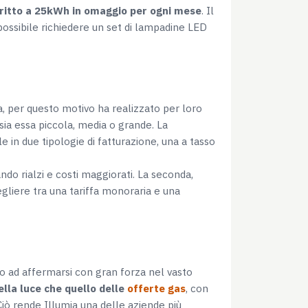
ritto a 25kWh in omaggio per ogni mese
. Il
ossibile richiedere un set di lampadine LED
ca, per questo motivo ha realizzato per loro
 sia essa piccola, media o grande. La
le in due tipologie di fatturazione, una a tasso
do rialzi e costi maggiorati. La seconda,
egliere tra una tariffa monoraria e una
ito ad affermarsi con gran forza nel vasto
ella luce che quello delle
offerte gas
, con
 Ciò rende Illumia una delle aziende più