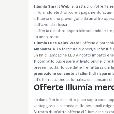
Necessari
del
Illumia Smart Web:
si tratta di un'offerta
es
consenso
in formato elettronico e il pagamento avviene
a Illumia e che provengono da un altro operat
dall'azienda stessa.
L'offerta è inoltre disponibile secondo le tre p
Rifiuta
un anno intero.
Illumia Luce Relax Web:
l'offerta è partico
ambientale
. La fornitura di energia, infatti
un kit di lampadine LED a ridotto impatto en
Il contratto può essere attivato online, dirett
presenti soltanto due delle tre fatturazioni 
promozione consente ai clienti di risparmia
all'ottimizzazione automatica dei consumi ch
Offerte Illumia merc
Le due offerte descritte poco sopra sono applic
vantaggiosa, a seconda delle personali esigen
Si tratta di un'altra offerta di Illumia indiriz