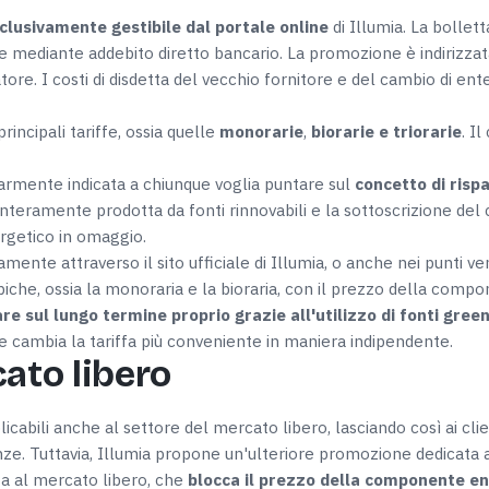
Preferenze
Statistiche
clusivamente gestibile dal portale online
di Illumia. La bollet
 mediante addebito diretto bancario. La promozione è indirizzata a
ore. I costi di disdetta del vecchio fornitore e del cambio di en
rincipali tariffe, ossia quelle
monorarie
,
biorarie e triorarie
. I
Accetta selezionati
larmente indicata a chiunque voglia puntare sul
concetto di rispa
, è interamente prodotta da fonti rinnovabili e la sottoscrizione 
ergetico in omaggio.
amente attraverso il sito ufficiale di Illumia, o anche nei punti v
tipiche, ossia la monoraria e la bioraria, con il prezzo della com
re sul lungo termine proprio grazie all'utilizzo di fonti gree
e cambia la tariffa più conveniente in maniera indipendente.
ato libero
abili anche al settore del mercato libero, lasciando così ai client
ze. Tuttavia, Illumia propone un'ulteriore promozione dedicata al
zata al mercato libero, che
blocca il prezzo della componente en