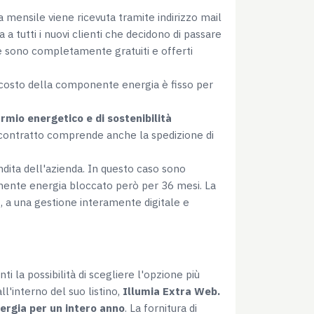
Marketing
ta mensile viene ricevuta tramite indirizzo mail
 tutti i nuovi clienti che decidono di passare
te sono completamente gratuiti e offerti
l costo della componente energia è fisso per
Accetta tutti
rmio energetico e di sostenibilità
del contratto comprende anche la spedizione di
endita dell'azienda. In questo caso sono
ponente energia bloccato però per 36 mesi. La
n
, a una gestione interamente digitale e
i la possibilità di scegliere l'opzione più
l'interno del suo listino,
Illumia Extra Web.
ergia per un intero anno
. La fornitura di