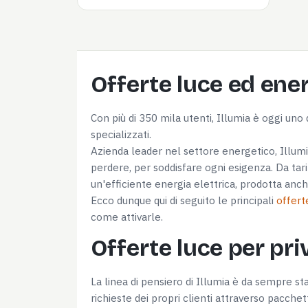
Offerte luce ed ener
Con più di 350 mila utenti, Illumia è oggi uno d
specializzati.
Consenso
Azienda leader nel settore energetico, Illumia
perdere, per soddisfare ogni esigenza. Da tari
un'efficiente energia elettrica, prodotta anche
Questo sito web utilizza i c
Ecco dunque qui di seguito le principali
offert
Utilizziamo i cookie per perso
come attivarle.
nostro traffico. Condividiamo 
Offerte luce per priv
di analisi dei dati web, pubbl
che hanno raccolto dal tuo uti
La linea di pensiero di Illumia è da sempre st
Selezione
richieste dei propri clienti attraverso pacchett