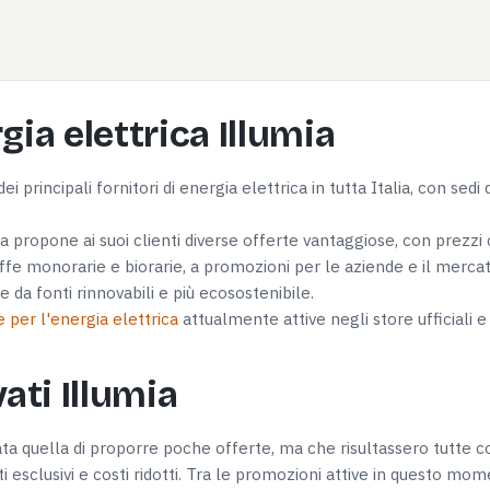
gia elettrica Illumia
ei principali fornitori di energia elettrica in tutta Italia, con sed
Dettagli
 propone ai suoi clienti diverse offerte vantaggiose, con prezzi 
ffe monorarie e biorarie, a promozioni per le aziende e il mercat
 da fonti rinnovabili e più ecosostenibile.
ookie
e per l'energia elettrica
attualmente attive negli store ufficiali e 
nalizzare contenuti ed annunci, per fornire funzionalità dei socia
inoltre informazioni sul modo in cui utilizzi il nostro sito con i n
ati Illumia
icità e social media, i quali potrebbero combinarle con altre inform
lizzo dei loro servizi.
ata quella di proporre poche offerte, ma che risultassero tutte co
i esclusivi e costi ridotti. Tra le promozioni attive in questo mome