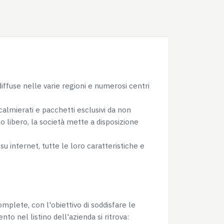
i diffuse nelle varie regioni e numerosi centri
Informazioni sui cookie
calmierati e pacchetti esclusivi da non
o libero, la società mette a disposizione
su internet, tutte le loro caratteristiche e
l media e per analizzare il
ostri partner che si occupano
azioni che hai fornito loro o
mplete, con l'obiettivo di soddisfare le
nto nel listino dell'azienda si ritrova: