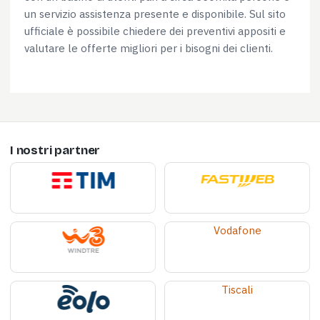
un servizio assistenza presente e disponibile. Sul sito
ufficiale è possibile chiedere dei preventivi appositi e
valutare le offerte migliori per i bisogni dei clienti.
I nostri partner
Vodafone
Tiscali