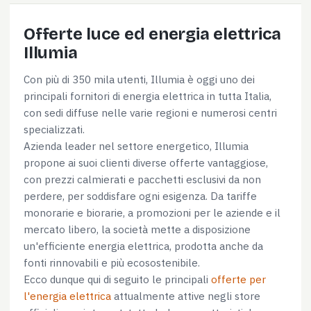
Offerte luce ed energia elettrica
Illumia
Con più di 350 mila utenti, Illumia è oggi uno dei
principali fornitori di energia elettrica in tutta Italia,
con sedi diffuse nelle varie regioni e numerosi centri
specializzati.
Azienda leader nel settore energetico, Illumia
propone ai suoi clienti diverse offerte vantaggiose,
con prezzi calmierati e pacchetti esclusivi da non
perdere, per soddisfare ogni esigenza. Da tariffe
monorarie e biorarie, a promozioni per le aziende e il
mercato libero, la società mette a disposizione
un'efficiente energia elettrica, prodotta anche da
fonti rinnovabili e più ecosostenibile.
Ecco dunque qui di seguito le principali
offerte per
l'energia elettrica
attualmente attive negli store