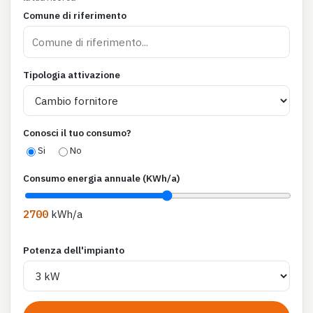
Comune di riferimento
Tipologia attivazione
Conosci il tuo consumo?
Si
No
Consumo energia annuale (KWh/a)
2700
kWh/a
Potenza dell'impianto