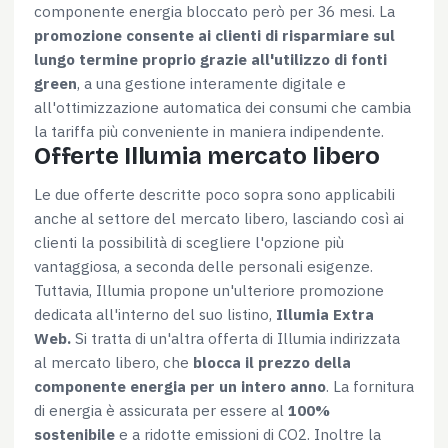
componente energia bloccato però per 36 mesi. La
promozione consente ai clienti di risparmiare sul
lungo termine proprio grazie all'utilizzo di fonti
green
, a una gestione interamente digitale e
all'ottimizzazione automatica dei consumi che cambia
la tariffa più conveniente in maniera indipendente.
Offerte Illumia mercato libero
Le due offerte descritte poco sopra sono applicabili
anche al settore del mercato libero, lasciando così ai
clienti la possibilità di scegliere l'opzione più
vantaggiosa, a seconda delle personali esigenze.
Tuttavia, Illumia propone un'ulteriore promozione
dedicata all'interno del suo listino,
Illumia Extra
Web.
Si tratta di un'altra offerta di Illumia indirizzata
al mercato libero, che
blocca il prezzo della
componente energia per un intero anno
. La fornitura
di energia è assicurata per essere al
100%
sostenibile
e a ridotte emissioni di CO2. Inoltre la