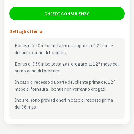
CHIEDI CONSULENZA
Dettagli offerta
Bonus di 75€ in bolletta luce, erogato al 12° mese
del primo anno di fornitura;
Bonus di 35€ in bolletta gas, erogato al 12° mese del
primo anno di fornitura;
In caso di recesso da parte del cliente prima del 12°
mese di fornitura, i bonus non verranno erogati.
Inoltre, sono previsti oneri in caso di recesso prima
dei 36 mesi.