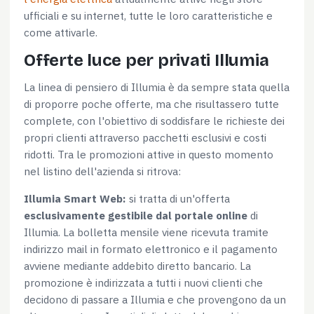
ufficiali e su internet, tutte le loro caratteristiche e
Questo sito web utilizza i cookie
come attivarle.
Utilizziamo i cookie per personalizzare contenuti ed
Offerte luce per privati Illumia
annunci, per fornire funzionalità dei social media e per
analizzare il nostro traffico. Condividiamo inoltre
La linea di pensiero di Illumia è da sempre stata quella
informazioni sul modo in cui utilizzi il nostro sito con i
di proporre poche offerte, ma che risultassero tutte
nostri partner che si occupano di analisi dei dati web,
complete, con l'obiettivo di soddisfare le richieste dei
pubblicità e social media, i quali potrebbero combinarle
propri clienti attraverso pacchetti esclusivi e costi
con altre informazioni che hai fornito loro o che hanno
ridotti. Tra le promozioni attive in questo momento
raccolto dal tuo utilizzo dei loro servizi.
nel listino dell'azienda si ritrova:
Illumia Smart Web:
si tratta di un'offerta
Selezione
esclusivamente gestibile dal portale online
di
Necessari
del
Illumia. La bolletta mensile viene ricevuta tramite
consenso
indirizzo mail in formato elettronico e il pagamento
Preferenze
avviene mediante addebito diretto bancario. La
promozione è indirizzata a tutti i nuovi clienti che
decidono di passare a Illumia e che provengono da un
Statistiche