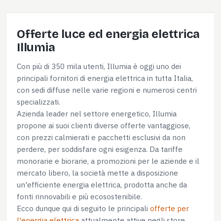
Offerte luce ed energia elettrica
Illumia
Con più di 350 mila utenti, Illumia è oggi uno dei
principali fornitori di energia elettrica in tutta Italia,
con sedi diffuse nelle varie regioni e numerosi centri
specializzati.
Azienda leader nel settore energetico, Illumia
propone ai suoi clienti diverse offerte vantaggiose,
con prezzi calmierati e pacchetti esclusivi da non
perdere, per soddisfare ogni esigenza. Da tariffe
monorarie e biorarie, a promozioni per le aziende e il
mercato libero, la società mette a disposizione
un'efficiente energia elettrica, prodotta anche da
fonti rinnovabili e più ecosostenibile.
Consenso
Dettagli
Informazioni sui cookie
Ecco dunque qui di seguito le principali
offerte per
l'energia elettrica
attualmente attive negli store