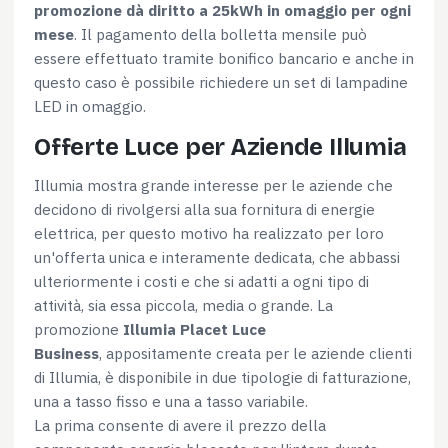
promozione dà diritto a 25kWh in omaggio per ogni
mese
. Il pagamento della bolletta mensile può
essere effettuato tramite bonifico bancario e anche in
questo caso è possibile richiedere un set di lampadine
LED in omaggio.
Offerte Luce per Aziende Illumia
Illumia mostra grande interesse per le aziende che
decidono di rivolgersi alla sua fornitura di energie
elettrica, per questo motivo ha realizzato per loro
un'offerta unica e interamente dedicata, che abbassi
ulteriormente i costi e che si adatti a ogni tipo di
attività, sia essa piccola, media o grande. La
promozione
Illumia Placet Luce
Business
, appositamente creata per le aziende clienti
di Illumia, è disponibile in due tipologie di fatturazione,
una a tasso fisso e una a tasso variabile.
La prima consente di avere il prezzo della