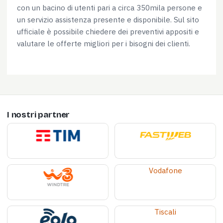
con un bacino di utenti pari a circa 350mila persone e
un servizio assistenza presente e disponibile. Sul sito
ufficiale è possibile chiedere dei preventivi appositi e
valutare le offerte migliori per i bisogni dei clienti.
I nostri partner
Vodafone
Tiscali