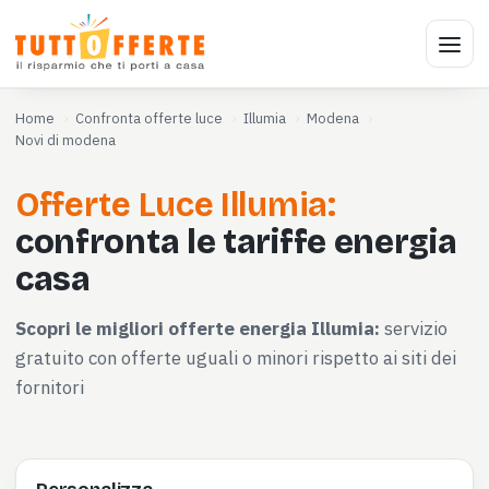
Home
Confronta offerte luce
Illumia
Modena
Novi di modena
Offerte Luce Illumia:
confronta le tariffe energia
casa
Scopri le migliori offerte energia Illumia:
servizio
gratuito con offerte uguali o minori rispetto ai siti dei
fornitori