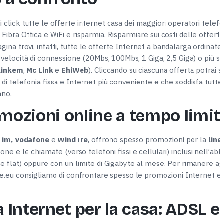
click tutte le offerte internet casa dei maggiori operatori telefo
 Fibra Ottica e WiFi e risparmia. Risparmiare sui costi delle offer
agina trovi, infatti, tutte le offerte Internet a bandalarga ordin
), velocità di connessione (20Mbs, 100Mbs, 1 Giga, 2,5 Giga) o pi
Linkem
,
Mc Link
e
EhiWeb
). Cliccando su ciascuna offerta potrai s
 di telefonia fissa e Internet più conveniente e che soddisfa tut
nno.
omozioni online a tempo limi
Dettagli
Tim, Vodafone
e
WindTre
, offrono spesso promozioni per la
lin
one e le chiamate (verso telefoni fissi e cellulari) inclusi nell’a
rte flat) oppure con un limite di Gigabyte al mese. Per rimanere 
ookie
te.eu consigliamo di confrontare spesso le promozioni Internet e t
nalizzare contenuti ed annunci, per fornire funzionalità dei socia
inoltre informazioni sul modo in cui utilizzi il nostro sito con i n
icità e social media, i quali potrebbero combinarle con altre inform
a Internet per la casa: ADSL e
lizzo dei loro servizi.