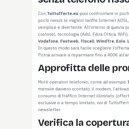
Con
Tuttofferte.eu
puoi confrontare in pochi 
pochi minuti le migliori tariffe Internet ADSL,
semplice e divertente. All’interno di questa p
costose), tecnologia (Adsl, Fibra Ottica, WiFi
Vodafone
,
Fastweb
,
Tiscali
,
WindTre
,
Eolo
,
In questo modo sarà facile scegliere l’offerta
Potrai arrivare a risparmiare fino a 400€ all’a
Approfitta delle pr
Consenso
Molti operatori telefonici, come ad esempio
mensile davvero scontato, il modem, l’attivazi
consumo di traffico Internet illimitato (offe
Questo sito web utilizza i c
esclusive e a tempo limitato, noi di Tuttoffer
Utilizziamo i cookie per perso
newsletter.
nostro traffico. Condividiamo 
di analisi dei dati web, pubbl
Verifica la copertur
che hanno raccolto dal tuo uti