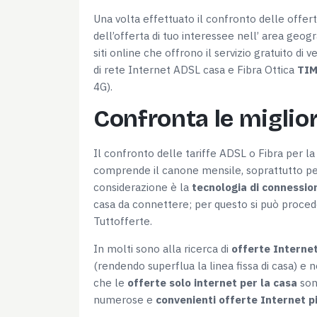
Una volta effettuato il confronto delle offert
Selezione
dell’offerta di tuo interessee nell’ area geogr
Necessari
del
siti online che offrono il servizio gratuito di 
consenso
di rete Internet ADSL casa e Fibra Ottica
TIM
4G).
Confronta le miglior
Rifiuta
Il confronto delle tariffe ADSL o Fibra per la 
comprende il canone mensile, soprattutto pe
considerazione è la
tecnologia di connessio
casa da connettere; per questo si può procede
Tuttofferte.
In molti sono alla ricerca di
offerte Interne
(rendendo superflua la linea fissa di casa) e 
che le
offerte solo internet per la casa
son
numerose e
convenienti offerte Internet pi