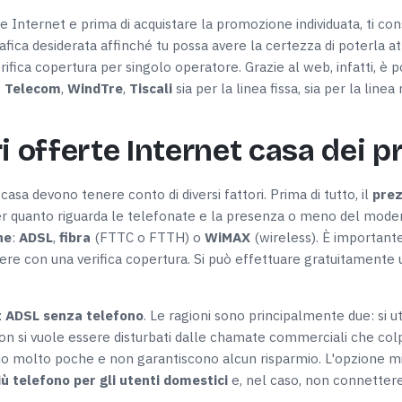
e Internet e prima di acquistare la promozione individuata, ti con
afica desiderata affinché tu possa avere la certezza di poterla at
Preferenze
Statistiche
verifica copertura per singolo operatore. Grazie al web, infatti, è p
 Telecom
,
WindTre
,
Tiscali
sia per la linea fissa, sia per la lin
i offerte Internet casa dei p
Accetta selezionati
casa devono tenere conto di diversi fattori. Prima di tutto, il
pre
r quanto riguarda le telefonate e la presenza o meno del mode
ne
:
ADSL
,
fibra
(FTTC o FTTH) o
WiMAX
(wireless). È importante
re con una verifica copertura. Si può effettuare gratuitamente uti
t ADSL senza telefono
. Le ragioni sono principalmente due: si u
non si vuole essere disturbati dalle chamate commerciali che colp
o molto poche e non garantiscono alcun risparmio. L'opzione migl
ù telefono per gli utenti domestici
e, nel caso, non connettere