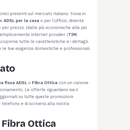
nici presenti sul mercato italiano: trova in
te
ADSL per la casa
o per l’ufficio, diventa
ate per prezzo (dalle più economiche alle più
ù semplicemente internet provider (
TIM
,
coprirne tutte le caratteristiche e i dettagli.
te le tue esigenze domestiche e professionali.
tato
Informazioni sui cookie
ea fissa ADSL
o
Fibra Ottica
con un canone
bbonamento. Le offerte riguardano sia il
aggiornati su tutte queste promozioni
elefono e di iscriversi alla nostra
l media e per analizzare il
ostri partner che si occupano
azioni che hai fornito loro o
 Fibra Ottica