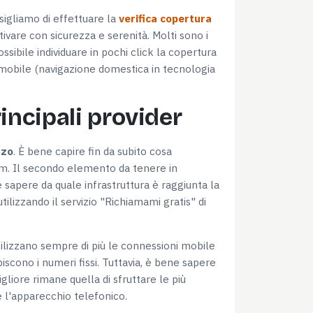
sigliamo di effettuare la
verifica copertura
tivare con sicurezza e serenità. Molti sono i
Marketing
ossibile individuare in pochi click la copertura
ea mobile (navigazione domestica in tecnologia
rincipali provider
Accetta tutti
zzo
. È bene capire fin da subito cosa
m. Il secondo elemento da tenere in
 sapere da quale infrastruttura è raggiunta la
lizzando il servizio "Richiamami gratis" di
tilizzano sempre di più le connessioni mobile
iscono i numeri fissi. Tuttavia, è bene sapere
iore rimane quella di sfruttare le più
 l'apparecchio telefonico.