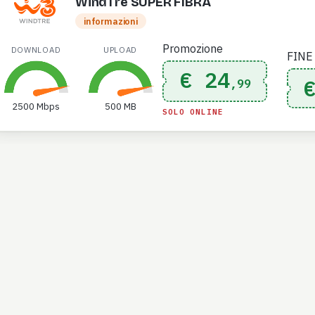
WindTre SUPER FIBRA
informazioni
Promozione
DOWNLOAD
UPLOAD
FINE
€ 24
,99
2500 Mbps
500 MB
SOLO ONLINE