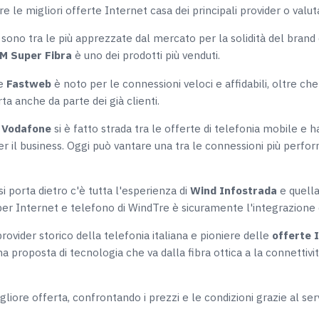
are le migliori offerte Internet casa dei principali provider o valu
sono tra le più apprezzate dal mercato per la solidità del brand 
M Super Fibra
è uno dei prodotti più venduti.
re
Fastweb
è noto per le connessioni veloci e affidabili, oltre che 
rta anche da parte dei già clienti.
r
Vodafone
si è fatto strada tra le offerte di telefonia mobile e
r il business. Oggi può vantare una tra le connessioni più perform
si porta dietro c'è tutta l'esperienza di
Wind Infostrada
e quella
e per Internet e telefono di WindTre è sicuramente l'integrazione
rovider storico della telefonia italiana e pioniere delle
offerte 
a proposta di tecnologia che va dalla fibra ottica a la connettiv
re offerta, confrontando i prezzi e le condizioni grazie al servi